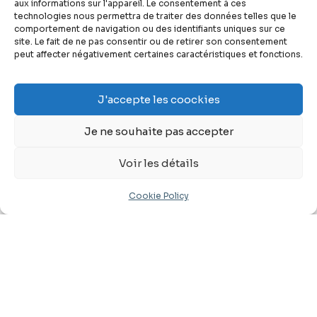
aux informations sur l'appareil. Le consentement à ces
Offrez-vous un
technologies nous permettra de traiter des données telles que le
comportement de navigation ou des identifiants uniques sur ce
Visual storyteller
site. Le fait de ne pas consentir ou de retirer son consentement
peut affecter négativement certaines caractéristiques et fonctions.
Vidéo production
J'accepte les coockies
par Patrick Aimé
Je ne souhaite pas accepter
Voir les détails
Cookie Policy