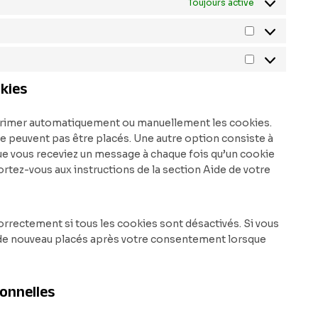
Toujours activé
S
t
M
a
a
okies
t
r
i
k
s
upprimer automatiquement ou manuellement les cookies.
e
t
e peuvent pas être placés. Une autre option consiste à
t
i
que vous receviez un message à chaque fois qu’un cookie
i
q
ortez-vous aux instructions de la section Aide de votre
n
u
g
e
s
orrectement si tous les cookies sont désactivés. Si vous
t de nouveau placés après votre consentement lorsque
onnelles