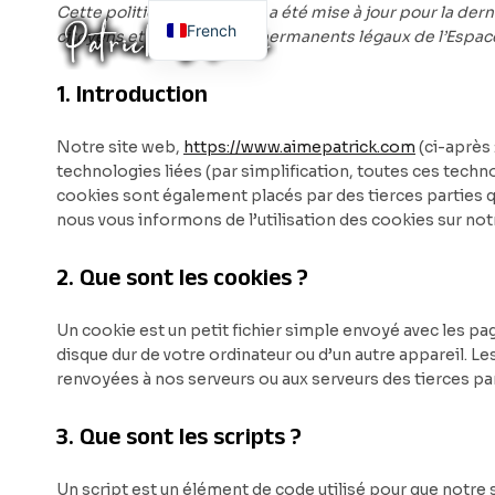
Aller
Cette politique de cookies a été mise à jour pour la der
French
citoyens et aux résidents permanents légaux de l’Espa
au
contenu
English
1. Introduction
Notre site web,
https://www.aimepatrick.com
(ci-après 
technologies liées (par simplification, toutes ces techn
cookies sont également placés par des tierces parties
nous vous informons de l’utilisation des cookies sur not
2. Que sont les cookies ?
Un cookie est un petit fichier simple envoyé avec les pag
disque dur de votre ordinateur ou d’un autre appareil. L
renvoyées à nos serveurs ou aux serveurs des tierces par
3. Que sont les scripts ?
Un script est un élément de code utilisé pour que notr